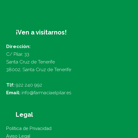
el consentimiento del interesado, art. 6.1.a
GDPR).
Criterios de conservación de los datos: se
¡Ven a visitarnos!
conservarán durante no más tiempo del
necesario para mantener el fin del tratamiento
Dirección:
o existan prescripciones legales que
C/ Pilar, 33
dictaminen su custodia y cuando ya no sea
Santa Cruz de Tenerife
necesario para ello, se suprimirán con medidas
38002, Santa Cruz de Tenerife
de seguridad adecuadas para garantizar la
anonimización de los datos o la destrucción
Tlf:
922 240 992
total de los mismos.
Email:
info@farmaciaelpilar.es
Comunicación de los datos: no se comunicarán
los datos a terceros, salvo obligación legal.
Legal
Derechos que asisten al Usuario:
Política de Privacidad
Aviso Legal