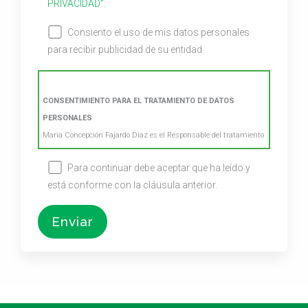
PRIVACIDAD”.
Consiento el uso de mis datos personales
para recibir publicidad de su entidad.
CONSENTIMIENTO PARA EL TRATAMIENTO DE DATOS
PERSONALES
María Concepción Fajardo Díaz es el Responsable del tratamiento
de los datos personales del Usuario y le informa de que estos
Para continuar debe aceptar que ha leído y
datos se tratarán de conformidad con lo dispuesto en el
está conforme con la cláusula anterior.
Reglamento (UE) 2016/679, de 27 de abril (GDPR), y la Ley
Orgánica 3/2018, de 5 de diciembre (LOPDGDD), por lo que se le
facilita la siguiente información del tratamiento:
Fines y legitimación del tratamiento: mantener
una relación comercial (por interés legítimo del
responsable, art. 6.1.f GDPR) y envío de
comunicaciones de productos o servicios (con