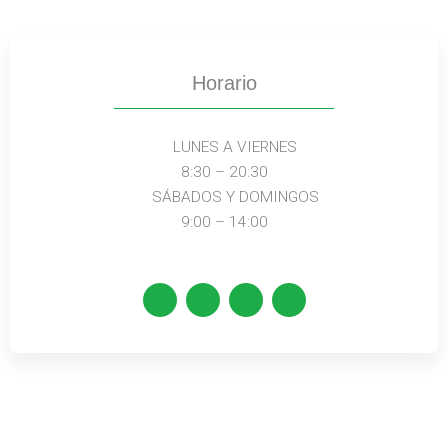
Horario
LUNES A VIERNES
8:30 – 20:30
SÁBADOS Y DOMINGOS
9:00 – 14:00
E
P
M
F
n
h
a
a
v
o
p
c
e
n
-
e
l
e
m
b
o
-
a
o
p
a
r
o
e
l
k
k
t
e
d