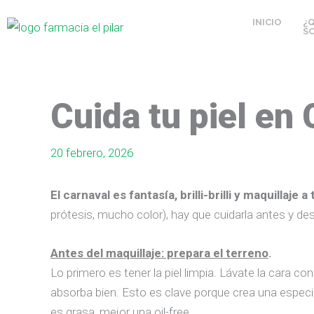
Ir
INICIO
¿
al
S
contenido
Cuida tu piel en
20 febrero, 2026
El carnaval es fantasía, brilli-brilli y maquillaje a
prótesis, mucho color), hay que cuidarla antes y d
Antes del maquillaje: prepara el terreno
.
Lo primero es tener la piel limpia. Lávate la cara c
absorba bien. Esto es clave porque crea una especie 
es grasa, mejor una oil-free.