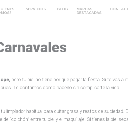
QUIÉNES
SERVICIOS
BLOG
MARCAS
CONTAC
OMOS?
DESTACADAS
 Carnavales
 tope,
pero tu piel no tiene por qué pagar la fiesta. Si te vas a
espués. Te contamos cómo hacerlo sin complicarte la vida.
on tu limpiador habitual para quitar grasa y restos de suciedad
de “colchón” entre tu piel y el maquillaje. Si tienes la piel s