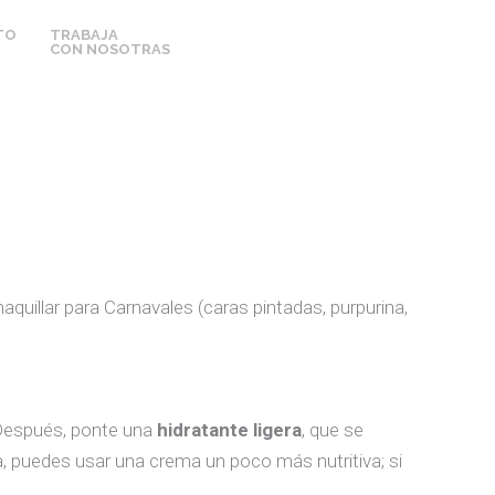
TO
TRABAJA
CON NOSOTRAS
 maquillar para Carnavales (caras pintadas, purpurina,
. Después, ponte una
hidratante ligera
, que se
eca, puedes usar una crema un poco más nutritiva; si