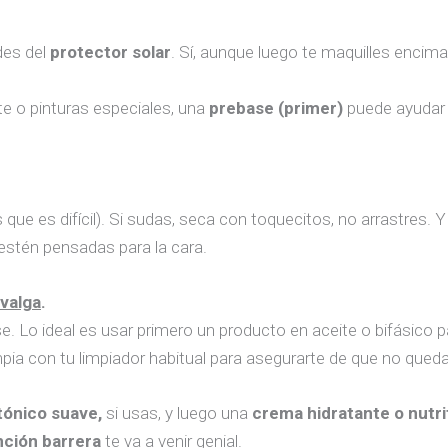
ides del
protector solar
. Sí, aunque luego te maquilles encima
te o pinturas especiales, una
prebase (primer)
puede ayudar 
e es difícil). Si sudas, seca con toquecitos, no arrastres. Y
 estén pensadas para la cara.
 valga
.
e. Lo ideal es usar primero un producto en aceite o bifásico p
impia con tu limpiador habitual para asegurarte de que no qued
tónico suave,
si usas, y luego una
crema hidratante o nutri
nción barrera
te va a venir genial.