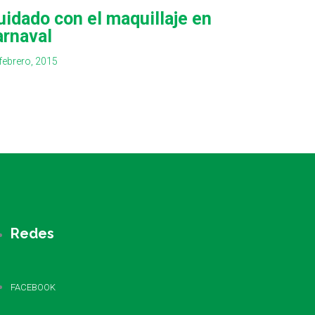
uidado con el maquillaje en
arnaval
febrero, 2015
Redes
FACEBOOK