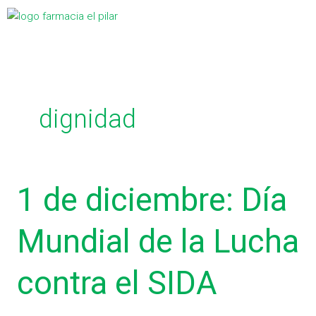
Ir
C
Menú
al
a
contenido
t
e
g
dignidad
o
r
í
a
1
1 de diciembre: Día
de
s
diciembre:
Mundial de la Lucha
Día
Mundial
contra el SIDA
de
la
Lucha