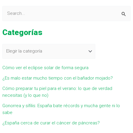
B
u
Categorías
s
c
a
r
Cómo ver el eclipse solar de forma segura
p
¿Es malo estar mucho tiempo con el bañador mojado?
o
r
Cómo preparar tu piel para el verano: lo que de verdad
necesitas (y lo que no)
:
Gonorrea y sífilis: España bate récords y mucha gente ni lo
sabe
¿España cerca de curar el cáncer de páncreas?