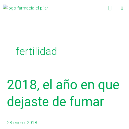
Ir
C
Menú
al
a
contenido
t
e
g
fertilidad
o
r
í
a
2018,
2018, el año en que
s
el
año
dejaste de fumar
en
que
dejaste
23 enero, 2018
de