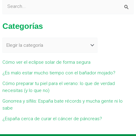
B
u
Categorías
s
c
a
r
Cómo ver el eclipse solar de forma segura
p
¿Es malo estar mucho tiempo con el bañador mojado?
o
r
Cómo preparar tu piel para el verano: lo que de verdad
necesitas (y lo que no)
:
Gonorrea y sífilis: España bate récords y mucha gente ni lo
sabe
¿España cerca de curar el cáncer de páncreas?