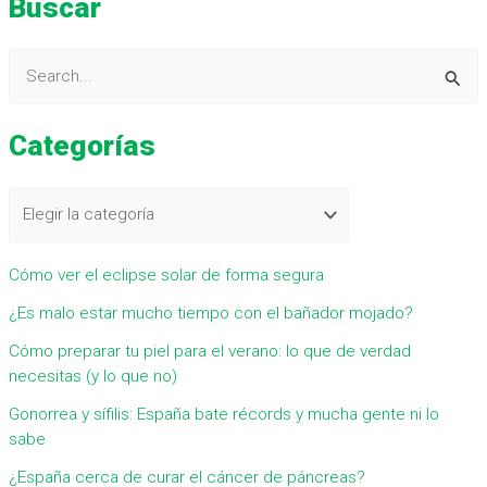
Buscar
B
u
Categorías
s
c
a
r
Cómo ver el eclipse solar de forma segura
p
¿Es malo estar mucho tiempo con el bañador mojado?
o
r
Cómo preparar tu piel para el verano: lo que de verdad
necesitas (y lo que no)
:
Gonorrea y sífilis: España bate récords y mucha gente ni lo
sabe
¿España cerca de curar el cáncer de páncreas?