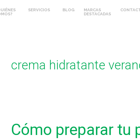
QUIÉNES
SERVICIOS
BLOG
MARCAS
CONTAC
OMOS?
DESTACADAS
crema hidratante veran
Cómo
preparar
Cómo preparar tu p
tu
piel