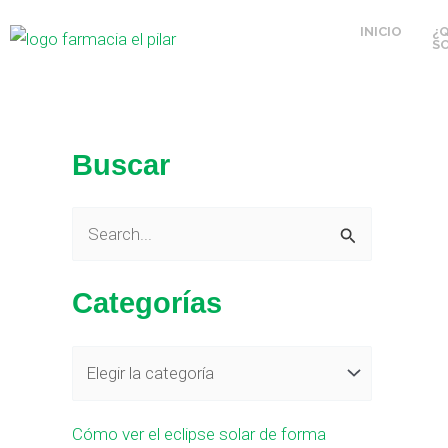
Ir
C
INICIO
¿
al
S
a
contenido
t
e
g
Buscar
o
r
B
í
u
a
Categorías
s
s
c
a
r
Cómo ver el eclipse solar de forma
p