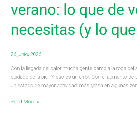
para
verano: lo que de 
el
verano:
necesitas (y lo que
lo
que
de
verdad
26 junio, 2026
necesitas
Con la llegada del calor mucha gente cambia la ropa del 
(y
cuidado de la piel. Y eso es un error. Con el aumento de t
lo
un estado de mayor actividad: más grasa en algunas zona
que
no)
Read More »