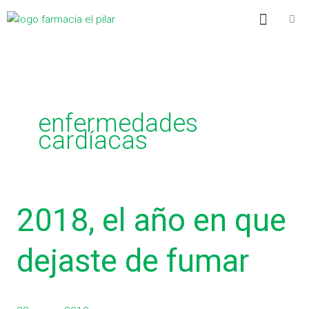
Ir
C
Menú
al
a
contenido
t
e
g
enfermedades
o
cardíacas
r
í
a
s
2018,
2018, el año en que
el
año
dejaste de fumar
en
que
dejaste