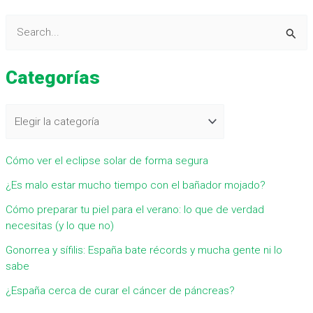
B
u
Categorías
s
c
a
r
Cómo ver el eclipse solar de forma segura
p
¿Es malo estar mucho tiempo con el bañador mojado?
o
r
Cómo preparar tu piel para el verano: lo que de verdad
necesitas (y lo que no)
:
Gonorrea y sífilis: España bate récords y mucha gente ni lo
sabe
¿España cerca de curar el cáncer de páncreas?