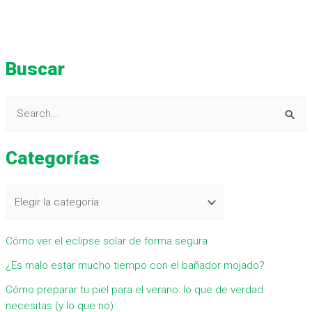
Buscar
B
u
Categorías
s
c
a
r
Cómo ver el eclipse solar de forma segura
p
¿Es malo estar mucho tiempo con el bañador mojado?
o
r
Cómo preparar tu piel para el verano: lo que de verdad
necesitas (y lo que no)
: