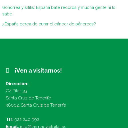
Gonorrea y sífilis: España bate récords y mucha gente ni lo
sabe
¿España cerca de curar el cáncer de páncreas?
¡Ven a visitarnos!
Dirección:
C/ Pilar, 33
Santa Cruz de Tenerife
38002, Santa Cruz de Tenerife
Tlf:
922 240 992
Email:
info@farmaciaelpilar.es