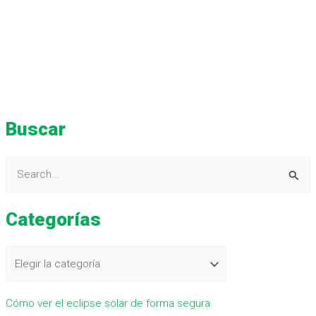
Buscar
B
u
Categorías
s
c
a
r
Cómo ver el eclipse solar de forma segura
p