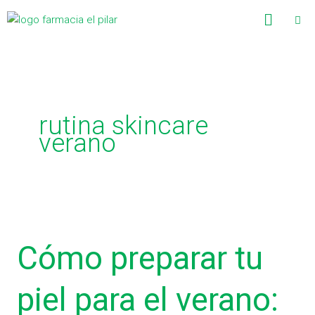
Ir
C
Menú
al
a
contenido
t
e
g
rutina skincare
o
verano
r
í
a
s
Cómo
preparar
Cómo preparar tu
tu
piel
para
piel para el verano:
el