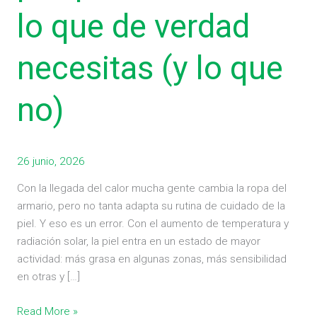
verano:
lo que de verdad
lo
que
de
necesitas (y lo que
verdad
necesitas
no)
(y
lo
que
no)
26 junio, 2026
Con la llegada del calor mucha gente cambia la ropa del
armario, pero no tanta adapta su rutina de cuidado de la
piel. Y eso es un error. Con el aumento de temperatura y
radiación solar, la piel entra en un estado de mayor
actividad: más grasa en algunas zonas, más sensibilidad
en otras y […]
Read More »