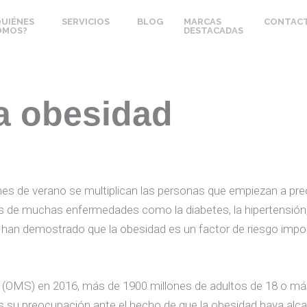
QUIÉNES
SERVICIOS
BLOG
MARCAS
CONTAC
OMOS?
DESTACADAS
la obesidad
es de verano se multiplican las personas que empiezan a preo
s de muchas enfermedades como la diabetes, la hipertensión, 
 han demostrado que la obesidad es un factor de riesgo impor
d (OMS) en 2016, más de 1900 millones de adultos de 18 o má
u preocupación ante el hecho de que la obesidad haya alcan