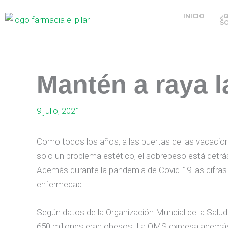
Ir
INICIO
¿
al
S
contenido
Mantén a raya 
9 julio, 2021
Como todos los años, a las puertas de las vacacion
solo un problema estético, el sobrepeso está detrá
Además durante la pandemia de Covid-19 las cifras
enfermedad.
Según datos de la Organización Mundial de la Salu
650 millones eran obesos. La OMS expresa además s