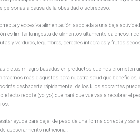
e personas a causa de la obesidad o sobrepeso.
rrecta y excesiva alimentación asociada a una baja actividad 
 es limitar la ingesta de alimentos altamente calóricos, ri
utas y verduras, legumbres, cereales integrales y frutos se
s dietas milagro basadas en productos que nos prometen un
 traernos más disgustos para nuestra salud que beneficios, d
 podrás deshacerte rápidamente de los kilos sobrantes pueden 
o efecto rebote (yo-yo) que hará que vuelvas a recobrar el pe
ros.
sitar ayuda para bajar de peso de una forma correcta y san
de asesoramiento nutricional.