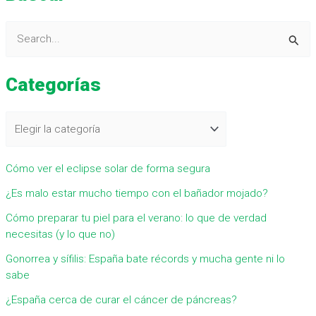
B
u
Categorías
s
c
a
r
Cómo ver el eclipse solar de forma segura
p
¿Es malo estar mucho tiempo con el bañador mojado?
o
r
Cómo preparar tu piel para el verano: lo que de verdad
necesitas (y lo que no)
:
Gonorrea y sífilis: España bate récords y mucha gente ni lo
sabe
¿España cerca de curar el cáncer de páncreas?