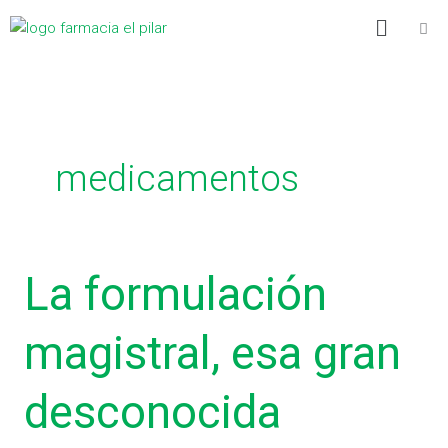
Ir
C
Menú
al
a
contenido
t
e
g
medicamentos
o
r
í
a
La
La formulación
s
formulación
magistral,
magistral, esa gran
esa
gran
desconocida
desconocida