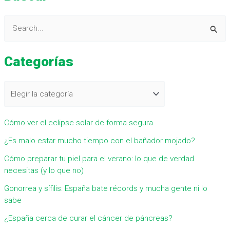
B
u
Categorías
s
c
a
r
Cómo ver el eclipse solar de forma segura
p
¿Es malo estar mucho tiempo con el bañador mojado?
o
r
Cómo preparar tu piel para el verano: lo que de verdad
necesitas (y lo que no)
:
Gonorrea y sífilis: España bate récords y mucha gente ni lo
sabe
¿España cerca de curar el cáncer de páncreas?