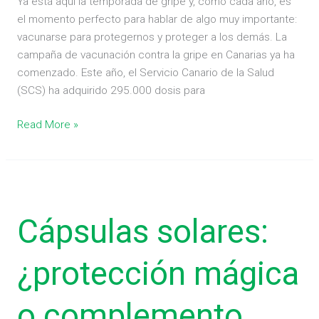
Ya está aquí la temporada de gripe y, como cada año, es
el momento perfecto para hablar de algo muy importante:
vacunarse para protegernos y proteger a los demás. La
campaña de vacunación contra la gripe en Canarias ya ha
comenzado. Este año, el Servicio Canario de la Salud
(SCS) ha adquirido 295.000 dosis para
Read More »
Cápsulas
solares:
Cápsulas solares:
¿protección
mágica
o
¿protección mágica
complemento
útil?
o complemento