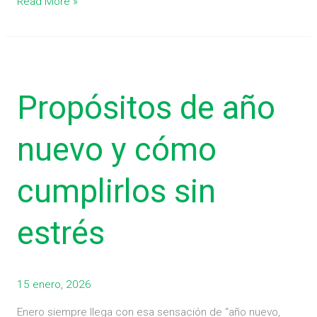
Read More »
Propósitos
de
Propósitos de año
año
nuevo
y
nuevo y cómo
cómo
cumplirlos
cumplirlos sin
sin
estrés
estrés
15 enero, 2026
Enero siempre llega con esa sensación de “año nuevo,