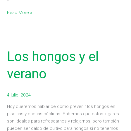
Read More »
Los
hongos
Los hongos y el
y
el
verano
verano
4 julio, 2024
Hoy queremos hablar de cómo prevenir los hongos en
piscinas y duchas públicas. Sabemos que estos lugares
son ideales para refrescarnos y relajarnos, pero también
pueden ser caldo de cultivo para hongos si no tenemos