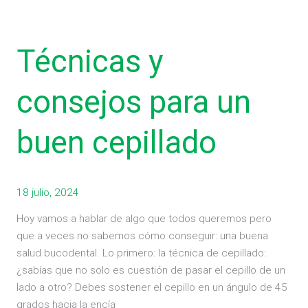
Técnicas
y
Técnicas y
consejos
para
un
consejos para un
buen
cepillado
buen cepillado
18 julio, 2024
Hoy vamos a hablar de algo que todos queremos pero
que a veces no sabemos cómo conseguir: una buena
salud bucodental. Lo primero: la técnica de cepillado:
¿sabías que no solo es cuestión de pasar el cepillo de un
lado a otro? Debes sostener el cepillo en un ángulo de 45
grados hacia la encía