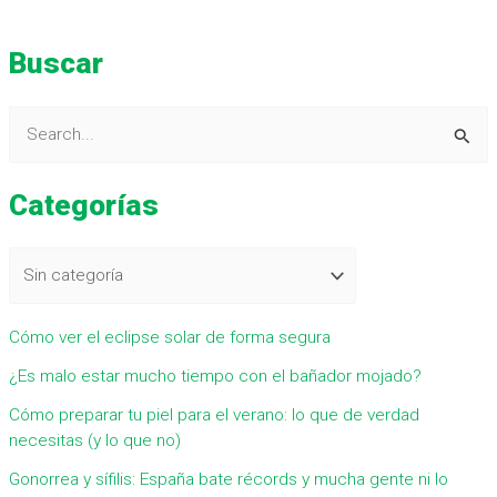
Buscar
B
u
Categorías
s
c
a
r
Cómo ver el eclipse solar de forma segura
p
¿Es malo estar mucho tiempo con el bañador mojado?
o
r
Cómo preparar tu piel para el verano: lo que de verdad
necesitas (y lo que no)
:
Gonorrea y sífilis: España bate récords y mucha gente ni lo