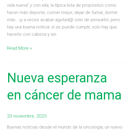
vida nueva” y con ella, la típica lista de propósitos como
hacer más deporte, comer mejor, dejar de fumar, dormir
más… ¡y a veces acabar agotad@ solo de pensarlo!, pero
hay una buena noticia: sí se puede cumplir, solo hay que
hacerlo con cabeza y sin
Read More »
Nueva
Nueva esperanza
esperanza
en
en cáncer de mama
cáncer
de
mama
20 noviembre, 2025
Buenas noticias desde el mundo de la oncología, un nuevo