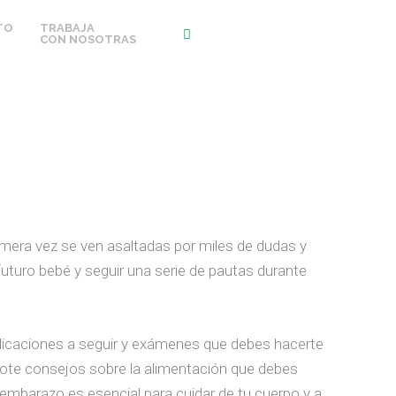
TO
TRABAJA
CON NOSOTRAS
rimera vez se ven asaltadas por miles de dudas y
 futuro bebé y seguir una serie de pautas durante
 indicaciones a seguir y exámenes que debes hacerte
dote consejos sobre la alimentación que debes
l embarazo es esencial para cuidar de tu cuerpo y a