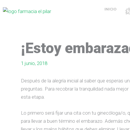
Ir
INICIO
¿
al
S
contenido
¡Estoy embaraza
1 junio, 2018
Después de la alegría inicial al saber que esperas 
preguntas. Para recobrar la tranquilidad nada mejor 
esta etapa.
Lo primero será fijar una cita con tu ginecóloga/o, 
para llevar a buen término el embarazo. Además ch
llevar y los malos hábitos que debes eliminar. Llev