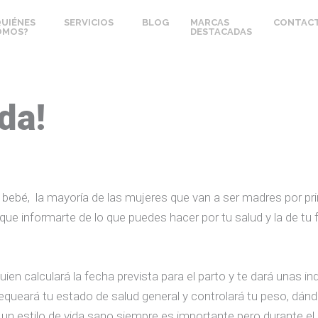
QUIÉNES
SERVICIOS
BLOG
MARCAS
CONTAC
OMOS?
DESTACADAS
da!
un bebé, la mayoría de las mujeres que van a ser madres por p
que informarte de lo que puedes hacer por tu salud y la de tu
quien calculará la fecha prevista para el parto y te dará unas
equeará tu estado de salud general y controlará tu peso, dán
ar un estilo de vida sano siempre es importante pero durante e