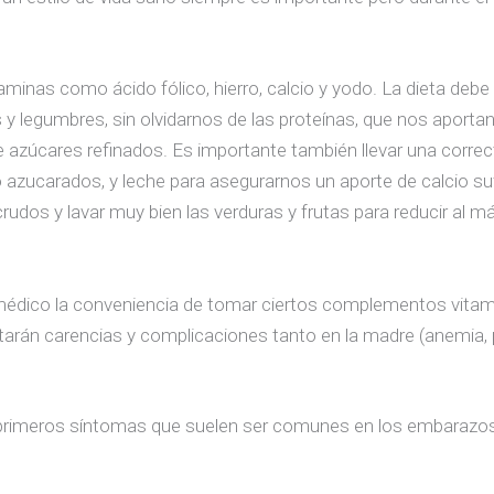
minas como ácido fólico, hierro, calcio y yodo. La dieta debe
 y legumbres, sin olvidarnos de las proteínas, que nos aportan 
 azúcares refinados. Es importante también llevar una correc
 azucarados, y leche para asegurarnos un aporte de calcio suf
udos y lavar muy bien las verduras y frutas para reducir al m
dico la conveniencia de tomar ciertos complementos vitamín
itarán carencias y complicaciones tanto en la madre (anemia
 primeros síntomas que suelen ser comunes en los embarazos,