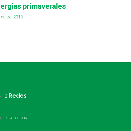
lergias primaverales
marzo, 2018
Redes
FACEBOOK