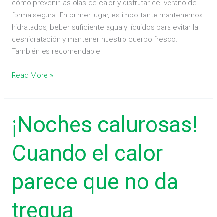
cómo prevenir las olas de calor y disfrutar del verano de
forma segura. En primer lugar, es importante mantenernos
hidratados, beber suficiente agua y líquidos para evitar la
deshidratación y mantener nuestro cuerpo fresco.
También es recomendable
Read More »
¡Noches
¡Noches calurosas!
calurosas!
Cuando
Cuando el calor
el
calor
parece que no da
parece
que
no
tregua
da