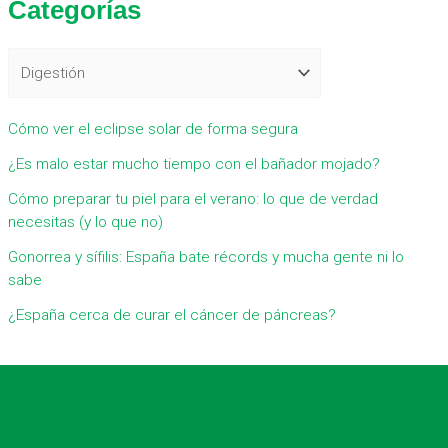
Categorías
s
c
a
r
Cómo ver el eclipse solar de forma segura
p
¿Es malo estar mucho tiempo con el bañador mojado?
o
r
Cómo preparar tu piel para el verano: lo que de verdad
necesitas (y lo que no)
:
Gonorrea y sífilis: España bate récords y mucha gente ni lo
sabe
¿España cerca de curar el cáncer de páncreas?