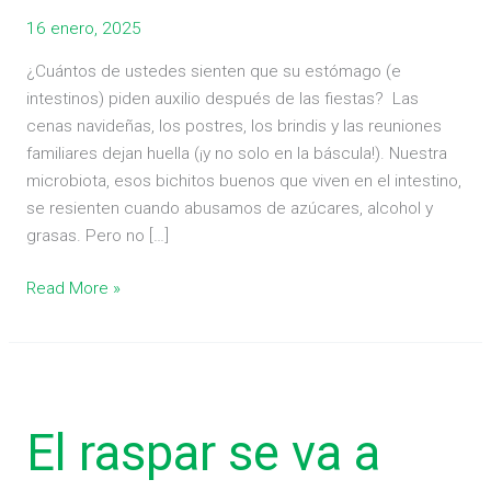
16 enero, 2025
¿Cuántos de ustedes sienten que su estómago (e
intestinos) piden auxilio después de las fiestas? Las
cenas navideñas, los postres, los brindis y las reuniones
familiares dejan huella (¡y no solo en la báscula!). Nuestra
microbiota, esos bichitos buenos que viven en el intestino,
se resienten cuando abusamos de azúcares, alcohol y
grasas. Pero no […]
Read More »
El
raspar
El raspar se va a
se
va
a