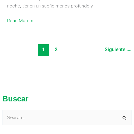
noche, tienen un sueño menos profundo y
Read More »
1
2
Siguiente
→
Buscar
B
u