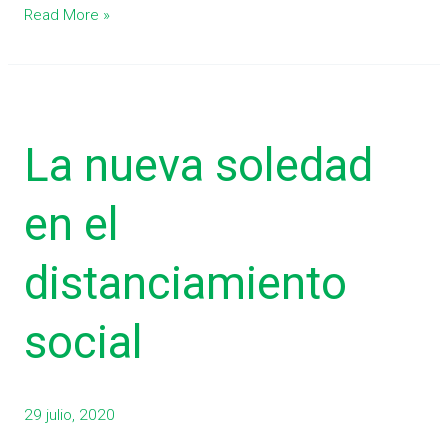
Read More »
La
nueva
La nueva soledad
soledad
en
el
en el
distanciamiento
social
distanciamiento
social
29 julio, 2020