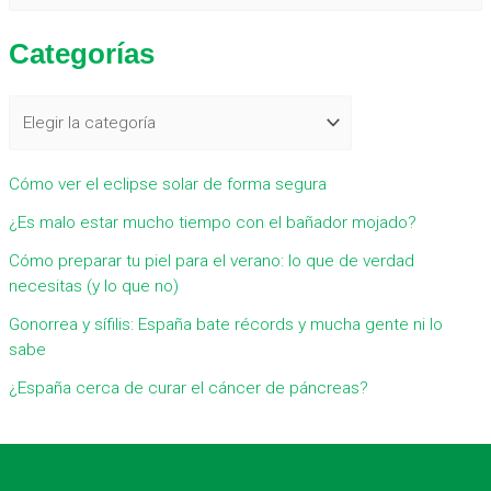
u
Categorías
s
c
a
r
Cómo ver el eclipse solar de forma segura
p
¿Es malo estar mucho tiempo con el bañador mojado?
o
r
Cómo preparar tu piel para el verano: lo que de verdad
necesitas (y lo que no)
:
Gonorrea y sífilis: España bate récords y mucha gente ni lo
sabe
¿España cerca de curar el cáncer de páncreas?